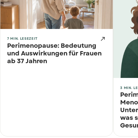

7 MIN. LESEZEIT
Perimenopause: Bedeutung
und Auswirkungen für Frauen
ab 37 Jahren
3 MIN. L
Peri
Menop
Unter
was s
Gesu