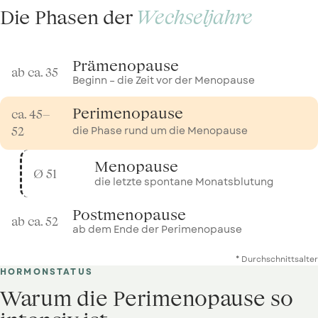
Die Phasen der
Wechseljahre
Prä
menopause
ab ca. 35
Beginn – die Zeit vor der Menopause
Peri
menopause
ca. 45–
die Phase rund um die Menopause
52
Meno
pause
Ø 51
die letzte spontane Monatsblutung
Post
menopause
ab ca. 52
ab dem Ende der Perimenopause
* Durchschnittsalter
HORMONSTATUS
Warum die Perimenopause so