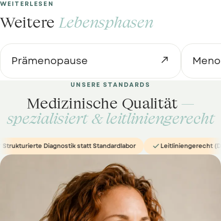
WEITERLESEN
Weitere
Lebensphasen
Prämenopause

Meno
UNSERE STANDARDS
Medizinische Qualität
—
spezialisiert & leitliniengerecht

ierte Diagnostik statt Standardlabor
Leitliniengerecht (DMG & NA