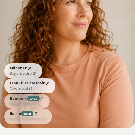

München
Bayerstraße 21

Frankfurt am Main
Opernplatz 14

Hamburg
BALD
Neuer Wall 10

Berlin
BALD
Kurfürstendamm 21