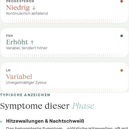
PROGESTERON
Niedrig ↓
Kontinuierlich abfallend
FSH
Erhöht ↑
Variabel, tendiert höher
LH
Variabel
Unregelmäßiger Zyklus
TYPISCHE ANZEICHEN
Symptome dieser
Phase
Hitzewallungen & Nachtschweiß
Das bekannteste Symptom — plötzliche Hitzewellen, oft mit