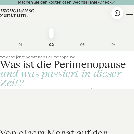

Machen Sie den kostenlosen Wechseljahre-Check
01
02
03
04
Wechseljahre verstehen
Perimenopause
Was ist die Perimenopause
und was passiert in dieser
Zeit?
Der hormonelle Übergang — warum die
Perimenopause so viele Frauen unvorbereitet trifft und
PERIMENOPAUSE
was jetzt zählt
Von
einem
Monat
auf
den