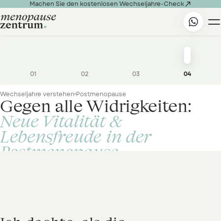

Machen Sie den kostenlosen Wechseljahre-Check
01
02
03
04
Wechseljahre verstehen
Postmenopause
Gegen alle Widrigkeiten:
Neue Vitalität &
Lebensfreude in der
Postmenopause
Die Jahre nach der Menopause — und warum
POSTMENOPAUSE
Prävention und Therapie jetzt wichtiger denn je sind