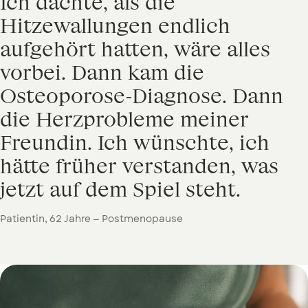
Ich
dachte,
als
die
Hitzewallungen
endlich
aufgehört
hatten,
wäre
alles
vorbei.
Dann
kam
die
Osteoporose-Diagnose.
Dann
die
Herzprobleme
meiner
Freundin.
Ich
wünschte,
ich
hätte
früher
verstanden,
was
jetzt
auf
dem
Spiel
steht.
Patientin, 62 Jahre — Postmenopause