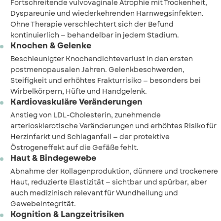
Fortschreitende vulvovaginale Atrophie mit Trockenheit,
Dyspareunie und wiederkehrenden Harnwegsinfekten.
Ohne Therapie verschlechtert sich der Befund
kontinuierlich — behandelbar in jedem Stadium.
Knochen & Gelenke
Beschleunigter Knochendichteverlust in den ersten
postmenopausalen Jahren. Gelenkbeschwerden,
Steifigkeit und erhöhtes Frakturrisiko — besonders bei
Wirbelkörpern, Hüfte und Handgelenk.
Kardiovaskuläre Veränderungen
Anstieg von LDL-Cholesterin, zunehmende
arteriosklerotische Veränderungen und erhöhtes Risiko für
Herzinfarkt und Schlaganfall — der protektive
Östrogeneffekt auf die Gefäße fehlt.
Haut & Bindegewebe
Abnahme der Kollagenproduktion, dünnere und trockenere
Haut, reduzierte Elastizität — sichtbar und spürbar, aber
auch medizinisch relevant für Wundheilung und
Gewebeintegrität.
Kognition & Langzeitrisiken