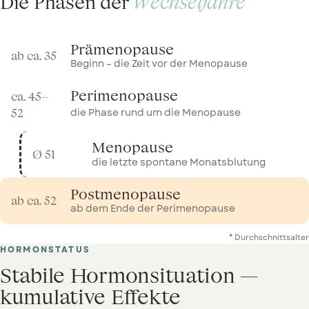
Die Phasen der
Wechseljahre
Prä
menopause
ab ca. 35
Beginn – die Zeit vor der Menopause
Peri
menopause
ca. 45–
die Phase rund um die Menopause
52
Meno
pause
Ø 51
die letzte spontane Monatsblutung
Post
menopause
ab ca. 52
ab dem Ende der Perimenopause
* Durchschnittsalter
HORMONSTATUS
Stabile Hormonsituation —
kumulative Effekte