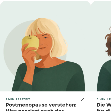

7 MIN. LESEZEIT
4 MIN. L
Postmenopause verstehen:
Die W