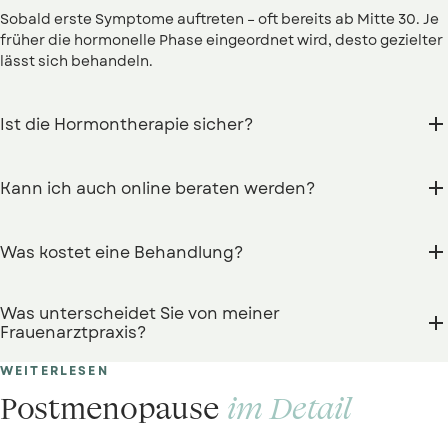
Sobald erste Symptome auftreten – oft bereits ab Mitte 30. Je
früher die hormonelle Phase eingeordnet wird, desto gezielter
lässt sich behandeln.

Ist die Hormontherapie sicher?
Moderne, bioidentische Hormontherapie gilt bei richtiger

Kann ich auch online beraten werden?
Indikation als sicher und wirksam. Wir wägen Nutzen und
Risiken individuell ab und begleiten Sie mit regelmäßigem
Monitoring.
Ja. Über unsere digitale Sprechstunde beraten wir Sie

Was kostet eine Behandlung?
ortsunabhängig, stellen Rezepte aus und begleiten
Folgetermine – ergänzend zur Diagnostik vor Ort.
Die Kosten richten sich nach Diagnostik und Therapie. Im
Was unterscheidet Sie von meiner
Erstgespräch erstellen wir einen transparenten Kostenplan –

Frauenarztpraxis?
viele Leistungen werden anteilig von der Kasse übernommen.
Wir sind ausschließlich auf Menopause-Medizin spezialisiert:
WEITERLESEN
erweiterte Hormondiagnostik, mehr Zeit pro Termin und ein
Postmenopause
im Detail
interdisziplinäres Team für eine ganzheitliche Begleitung.