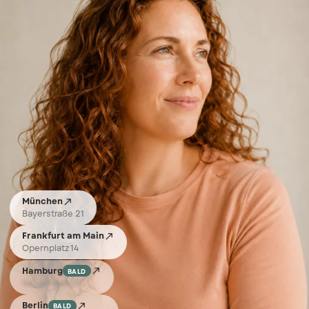

München
Bayerstraße 21

Frankfurt am Main
Opernplatz 14

Hamburg
BALD
Neuer Wall 10

Berlin
BALD