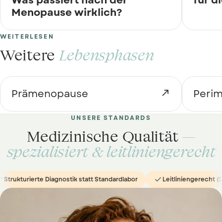
Was passiert nach der
für 
Menopause wirklich?
WEITERLESEN
Weitere
Lebensphasen
Prämenopause

Peri
UNSERE STANDARDS
Medizinische Qualität
—
spezialisiert & leitliniengerecht

ierte Diagnostik statt Standardlabor
Leitliniengerecht (DMG & N