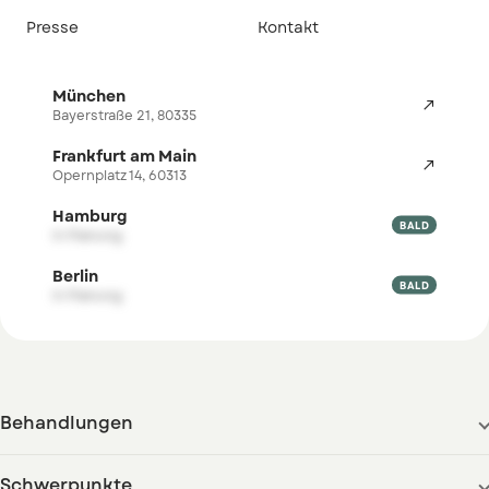
Presse
Kontakt
München

Bayerstraße 21, 80335
Frankfurt am Main

Opernplatz 14, 60313
Hamburg

BALD
in Planung
Berlin

BALD
in Planung
Behandlungen
Schwerpunkte