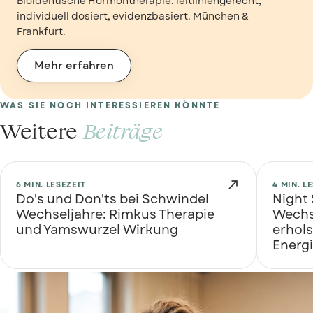
Bioidentische Hormontherapie: leitliniengerecht,
individuell dosiert, evidenzbasiert. München &
Frankfurt.
Mehr erfahren
WAS SIE NOCH INTERESSIEREN KÖNNTE
Weitere
Beiträge

6 MIN. LESEZEIT
4 MIN. L
Do's und Don'ts bei Schwindel
Night
Wechseljahre: Rimkus Therapie
Wechse
und Yamswurzel Wirkung
erhol
Energ