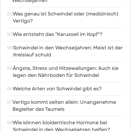
Wechseljahren
Was genau ist Schwindel oder (medizinisch)
02
Vertigo?
Wie entsteht das "Karussell im Kopf"?
03
Schwindel in den Wechseljahren: Meist ist der
04
Kreislauf schuld
Ängste, Stress und Hitzewallungen: Auch sie
05
legen den Nährboden für Schwindel
Welche Arten von Schwindel gibt es?
06
Vertigo kommt selten allein: Unangenehme
07
Begleiter des Taumels
Wie können bioidentische Hormone bei
08
Schwindel in den Wechseljahren helfen?