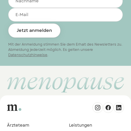
Jetzt anmelden
Mit der Anmeldung stimmen Sie dem Erhalt des Newsletters zu.
Abmeldung jederzeit möglich. Es gelten unsere
Datenschutzhinweise
.
menopause
Ärzteteam
Leistungen