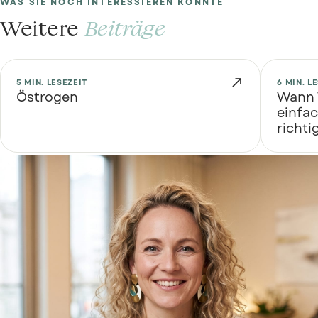
WAS SIE NOCH INTERESSIEREN KÖNNTE
Weitere
Beiträge

5 MIN. LESEZEIT
6 MIN. L
Östrogen
Wann 
einfa
richti