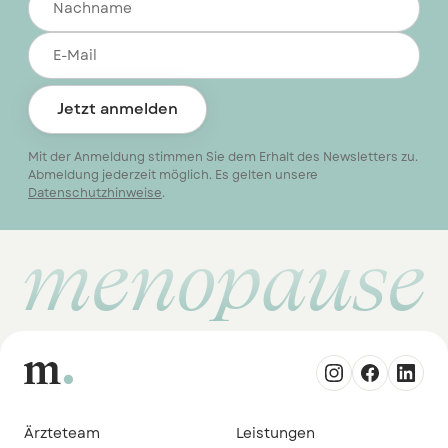
Jetzt anmelden
Mit der Anmeldung stimmen Sie dem Erhalt des Newsletters zu.
Abmeldung jederzeit möglich. Es gelten unsere
Datenschutzhinweise
.
menopause
Ärzteteam
Leistungen