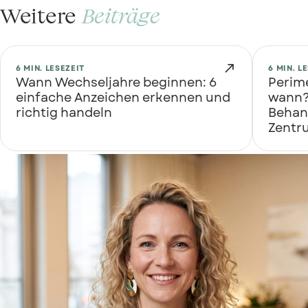
Weitere
Beiträge

6 MIN. LESEZEIT
6 MIN. L
Wann Wechseljahre beginnen: 6
Perim
einfache Anzeichen erkennen und
wann?
richtig handeln
Behan
Zentr