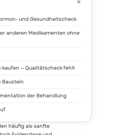

Hormon- und Gesundheitscheck
oder anderen Medikamenten ohne
s kaufen — Qualitätscheck fehlt
s Baustein
umentation der Behandlung
auf
en häufig als sanfte
 doch Evidenzlage und