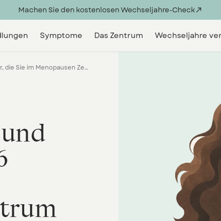
Machen Sie den kostenlosen Wechseljahre-Check

lungen
Symptome
Das Zentrum
Wechseljahre ve
Rimkus Methode und Rimkus Kapseln: 6 Fehler, die Sie im Menopausen Zentrum Frankfurt nicht machen dürfen
 und
6
trum