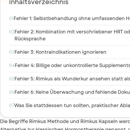
Inhaltsverzeichnis
Fehler 1: Selbstbehandlung ohne umfassenden 
01
Fehler 2: Kombination mit verschriebener HRT 
02
Rücksprache
Fehler 3: Kontraindikationen ignorieren
03
Fehler 4: Billige oder unkontrollierte Supplement
04
Fehler 5: Rimkus als Wunderkur ansehen statt al
05
Fehler 6: Keine Überwachung und fehlende Dok
06
Was Sie stattdessen tun sollten, praktischer Abl
07
Die Begriffe Rimkus Methode und Rimkus Kapseln werd
Alternative zur klassischen Hormontherapie genannt,