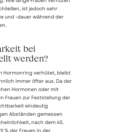
g. Wie lange Frauen verhüten
ließen, ist jedoch sehr
ode und -dauer während der
en.
rkeit bei
ellt werden?
m Hormonring verhütet, bleibt
hnlich immer öfter aus. Da der
schen Hormonen oder mit
n Frauen zur Feststellung der
chtbarkeit eindeutig
äßigen Abständen gemessen
cheinlichkeit, nach dem 45.
9 % der Frauen in der