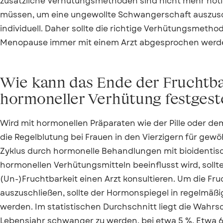
zusätzliche Verhütungsmethoden sind nicht mehr nöti
müssen, um eine ungewollte Schwangerschaft auszusch
individuell. Daher sollte die richtige Verhütungsmeth
Menopause immer mit einem Arzt abgesprochen werd
Wie kann das Ende der Fruchtba
hormoneller Verhütung festgest
Wird mit hormonellen Präparaten wie der Pille oder de
die Regelblutung bei Frauen in den Vierzigern für gewö
Zyklus durch hormonelle Behandlungen mit bioidenti
hormonellen Verhütungsmitteln beeinflusst wird, sollte
(Un-)Fruchtbarkeit einen Arzt konsultieren. Um die Fru
auszuschließen, sollte der Hormonspiegel in regelm
werden. Im statistischen Durchschnitt liegt die Wahrs
Lebensjahr schwanger zu werden, bei etwa 5 %. Etwa 6