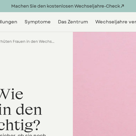
Machen Sie den kostenlosen Wechseljahre-Check

lungen
Symptome
Das Zentrum
Wechseljahre ve
Verhütung in den Wechseljahren - Wie verhüten Frauen in den Wechseljahren richtig?
 Wie
in den
chtig?
sicher, ob sie noch